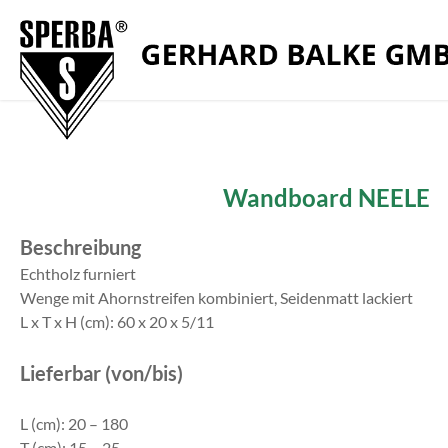
Zum Menü springen
Zur Funktionsleiste springen
Zum Inhalt springen
Wandboard NEELE
Beschreibung
Echtholz furniert
Wenge mit Ahornstreifen kombiniert, Seidenmatt lackiert
L x T x H (cm): 60 x 20 x 5/11
Lieferbar (von/bis)
L (cm): 20 – 180
T (cm): 15 – 25