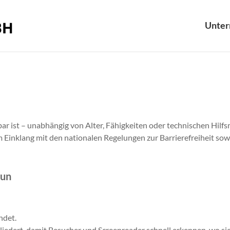
Unte
r ist – unabhängig von Alter, Fähigkeiten oder technischen Hilfsm
im Einklang mit den nationalen Regelungen zur Barrierefreiheit so
tun
ndet.
liedert, damit Besucher und Screenreader schnell erkennen, wo sie