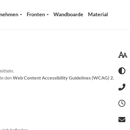
rnehmen
Fronten
Wandboarde
Material
itteln.
wie den
Web Content Accessibility Guidelines (WCAG) 2.1,
 sich befinden.