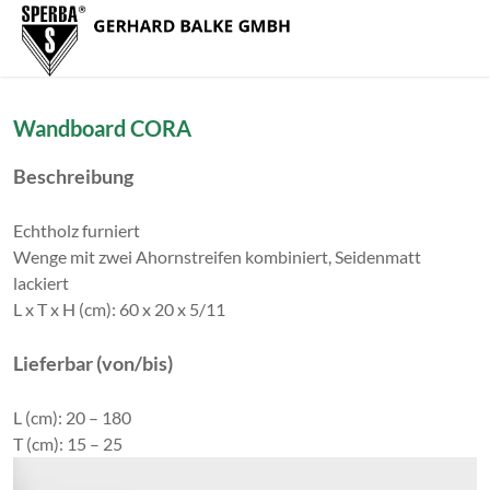
Zum Menü springen
Zur Funktionsleiste springen
Zum Inhalt springen
Navig
Wandboard CORA
Beschreibung
Echtholz furniert
Wenge mit zwei Ahornstreifen kombiniert, Seidenmatt
lackiert
L x T x H (cm): 60 x 20 x 5/11
Lieferbar (von/bis)
L (cm): 20 – 180
T (cm): 15 – 25