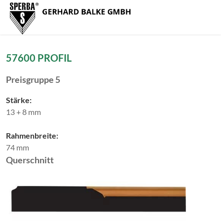
Zum Menü springen
Zur Funktionsleiste springen
Zum Inhalt springen
Navig
57600 PROFIL
Preisgruppe 5
Stärke:
13 + 8 mm
Rahmenbreite:
74 mm
Querschnitt