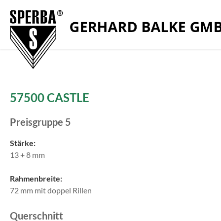
Zum Menü springen
Zur Funktionsleiste springen
Zum Inhalt springen
57500 CASTLE
Preisgruppe 5
Stärke:
13 + 8 mm
Rahmenbreite:
72 mm mit doppel Rillen
Querschnitt