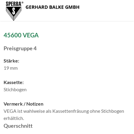
Zum Menü springen
Zur Funktionsleiste springen
Zum Inhalt springen
Navig
45600 VEGA
Preisgruppe 4
Stärke:
19 mm
Kassette:
Stichbogen
Vermerk / Notizen
VEGA ist wahlweise als Kassettenfräsung ohne Stichbogen
erhältlich.
Querschnitt