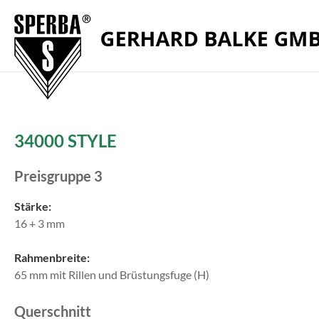
Zum Menü springen
Zur Funktionsleiste springen
Zum Inhalt springen
34000 STYLE
Preisgruppe 3
Stärke:
16 + 3 mm
Rahmenbreite:
65 mm mit Rillen und Brüstungsfuge (H)
Querschnitt