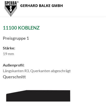
Zum Menü springen
Zur Funktionsleiste springen
Zum Inhalt springen
Navig
11100 KOBLENZ
Preisgruppe 1
Stärke:
19 mm
Außenprofil:
Längskanten R3, Querkanten abgeschrägt
Querschnitt